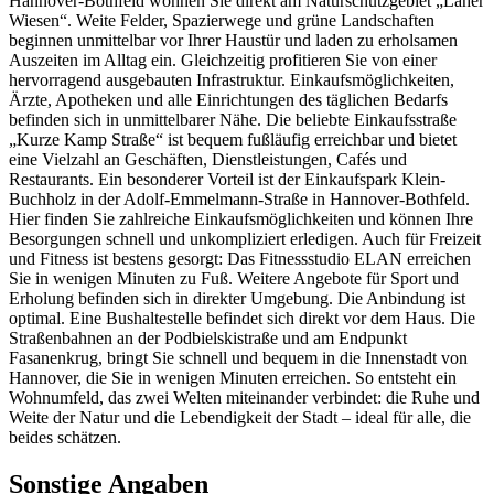
Hannover-Bothfeld wohnen Sie direkt am Naturschutzgebiet „Laher
Wiesen“. Weite Felder, Spazierwege und grüne Landschaften
beginnen unmittelbar vor Ihrer Haustür und laden zu erholsamen
Auszeiten im Alltag ein. Gleichzeitig profitieren Sie von einer
hervorragend ausgebauten Infrastruktur. Einkaufsmöglichkeiten,
Ärzte, Apotheken und alle Einrichtungen des täglichen Bedarfs
befinden sich in unmittelbarer Nähe. Die beliebte Einkaufsstraße
„Kurze Kamp Straße“ ist bequem fußläufig erreichbar und bietet
eine Vielzahl an Geschäften, Dienstleistungen, Cafés und
Restaurants. Ein besonderer Vorteil ist der Einkaufspark Klein-
Buchholz in der Adolf-Emmelmann-Straße in Hannover-Bothfeld.
Hier finden Sie zahlreiche Einkaufsmöglichkeiten und können Ihre
Besorgungen schnell und unkompliziert erledigen. Auch für Freizeit
und Fitness ist bestens gesorgt: Das Fitnessstudio ELAN erreichen
Sie in wenigen Minuten zu Fuß. Weitere Angebote für Sport und
Erholung befinden sich in direkter Umgebung. Die Anbindung ist
optimal. Eine Bushaltestelle befindet sich direkt vor dem Haus. Die
Straßenbahnen an der Podbielskistraße und am Endpunkt
Fasanenkrug, bringt Sie schnell und bequem in die Innenstadt von
Hannover, die Sie in wenigen Minuten erreichen. So entsteht ein
Wohnumfeld, das zwei Welten miteinander verbindet: die Ruhe und
Weite der Natur und die Lebendigkeit der Stadt – ideal für alle, die
beides schätzen.
Sonstige Angaben