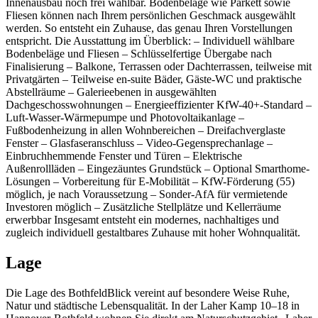
Innenausbau noch frei wählbar. Bodenbeläge wie Parkett sowie
Fliesen können nach Ihrem persönlichen Geschmack ausgewählt
werden. So entsteht ein Zuhause, das genau Ihren Vorstellungen
entspricht. Die Ausstattung im Überblick: – Individuell wählbare
Bodenbeläge und Fliesen – Schlüsselfertige Übergabe nach
Finalisierung – Balkone, Terrassen oder Dachterrassen, teilweise mit
Privatgärten – Teilweise en-suite Bäder, Gäste-WC und praktische
Abstellräume – Galerieebenen in ausgewählten
Dachgeschosswohnungen – Energieeffizienter KfW-40+-Standard –
Luft-Wasser-Wärmepumpe und Photovoltaikanlage –
Fußbodenheizung in allen Wohnbereichen – Dreifachverglaste
Fenster – Glasfaseranschluss – Video-Gegensprechanlage –
Einbruchhemmende Fenster und Türen – Elektrische
Außenrollläden – Eingezäuntes Grundstück – Optional Smarthome-
Lösungen – Vorbereitung für E-Mobilität – KfW-Förderung (55)
möglich, je nach Voraussetzung – Sonder-AfA für vermietende
Investoren möglich – Zusätzliche Stellplätze und Kellerräume
erwerbbar Insgesamt entsteht ein modernes, nachhaltiges und
zugleich individuell gestaltbares Zuhause mit hoher Wohnqualität.
Lage
Die Lage des BothfeldBlick vereint auf besondere Weise Ruhe,
Natur und städtische Lebensqualität. In der Laher Kamp 10–18 in