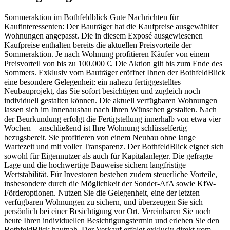
Sommeraktion im Bothfeldblick Gute Nachrichten für
Kaufinteressenten: Der Bauträger hat die Kaufpreise ausgewählter
Wohnungen angepasst. Die in diesem Exposé ausgewiesenen
Kaufpreise enthalten bereits die aktuellen Preisvorteile der
Sommeraktion. Je nach Wohnung profitieren Käufer von einem
Preisvorteil von bis zu 100.000 €. Die Aktion gilt bis zum Ende des
Sommers. Exklusiv vom Bauträger eröffnet Ihnen der BothfeldBlick
eine besondere Gelegenheit: ein nahezu fertiggestelltes
Neubauprojekt, das Sie sofort besichtigen und zugleich noch
individuell gestalten können. Die aktuell verfügbaren Wohnungen
lassen sich im Innenausbau nach Ihren Wünschen gestalten. Nach
der Beurkundung erfolgt die Fertigstellung innerhalb von etwa vier
Wochen – anschließend ist Ihre Wohnung schlüsselfertig
bezugsbereit. Sie profitieren von einem Neubau ohne lange
Wartezeit und mit voller Transparenz. Der BothfeldBlick eignet sich
sowohl für Eigennutzer als auch für Kapitalanleger. Die gefragte
Lage und die hochwertige Bauweise sichern langfristige
Wertstabilität. Für Investoren bestehen zudem steuerliche Vorteile,
insbesondere durch die Möglichkeit der Sonder-AfA sowie KfW-
Förderoptionen. Nutzen Sie die Gelegenheit, eine der letzten
verfügbaren Wohnungen zu sichern, und überzeugen Sie sich
persönlich bei einer Besichtigung vor Ort. Vereinbaren Sie noch
heute Ihren individuellen Besichtigungstermin und erleben Sie den
BothfeldBlick hautnah. Der Verkauf erfolgt exklusiv direkt vom