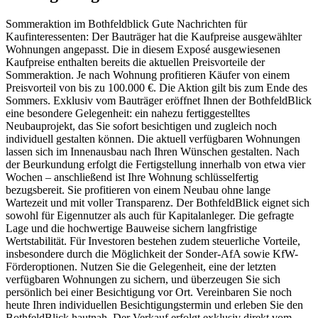
Sommeraktion im Bothfeldblick Gute Nachrichten für
Kaufinteressenten: Der Bauträger hat die Kaufpreise ausgewählter
Wohnungen angepasst. Die in diesem Exposé ausgewiesenen
Kaufpreise enthalten bereits die aktuellen Preisvorteile der
Sommeraktion. Je nach Wohnung profitieren Käufer von einem
Preisvorteil von bis zu 100.000 €. Die Aktion gilt bis zum Ende des
Sommers. Exklusiv vom Bauträger eröffnet Ihnen der BothfeldBlick
eine besondere Gelegenheit: ein nahezu fertiggestelltes
Neubauprojekt, das Sie sofort besichtigen und zugleich noch
individuell gestalten können. Die aktuell verfügbaren Wohnungen
lassen sich im Innenausbau nach Ihren Wünschen gestalten. Nach
der Beurkundung erfolgt die Fertigstellung innerhalb von etwa vier
Wochen – anschließend ist Ihre Wohnung schlüsselfertig
bezugsbereit. Sie profitieren von einem Neubau ohne lange
Wartezeit und mit voller Transparenz. Der BothfeldBlick eignet sich
sowohl für Eigennutzer als auch für Kapitalanleger. Die gefragte
Lage und die hochwertige Bauweise sichern langfristige
Wertstabilität. Für Investoren bestehen zudem steuerliche Vorteile,
insbesondere durch die Möglichkeit der Sonder-AfA sowie KfW-
Förderoptionen. Nutzen Sie die Gelegenheit, eine der letzten
verfügbaren Wohnungen zu sichern, und überzeugen Sie sich
persönlich bei einer Besichtigung vor Ort. Vereinbaren Sie noch
heute Ihren individuellen Besichtigungstermin und erleben Sie den
BothfeldBlick hautnah. Der Verkauf erfolgt exklusiv direkt vom