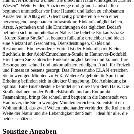
Hannover-Bothfeld wohnen Sie direkt am Naturschutzgebiet „Laher
Wiesen“. Weite Felder, Spazierwege und grüne Landschaften
beginnen unmittelbar vor Ihrer Haustür und laden zu erholsamen
Auszeiten im Alltag ein. Gleichzeitig profitieren Sie von einer
hervorragend ausgebauten Infrastruktur. Einkaufsmöglichkeiten,
Ärzte, Apotheken und alle Einrichtungen des täglichen Bedarfs
befinden sich in unmittelbarer Nähe. Die beliebte Einkaufsstraße
„Kurze Kamp Straße“ ist bequem fußläufig erreichbar und bietet
eine Vielzahl an Geschäften, Dienstleistungen, Cafés und
Restaurants. Ein besonderer Vorteil ist der Einkaufspark Klein-
Buchholz in der Adolf-Emmelmann-Straße in Hannover-Bothfeld.
Hier finden Sie zahlreiche Einkaufsmöglichkeiten und können Ihre
Besorgungen schnell und unkompliziert erledigen. Auch für Freizeit
und Fitness ist bestens gesorgt: Das Fitnessstudio ELAN erreichen
Sie in wenigen Minuten zu Fuß. Weitere Angebote für Sport und
Erholung befinden sich in direkter Umgebung. Die Anbindung ist
optimal. Eine Bushaltestelle befindet sich direkt vor dem Haus. Die
Straßenbahnen an der Podbielskistraße und am Endpunkt
Fasanenkrug, bringt Sie schnell und bequem in die Innenstadt von
Hannover, die Sie in wenigen Minuten erreichen. So entsteht ein
Wohnumfeld, das zwei Welten miteinander verbindet: die Ruhe und
Weite der Natur und die Lebendigkeit der Stadt – ideal für alle, die
beides schätzen.
Sonstige Angaben