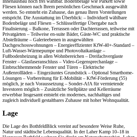
Innenausbau noch frei wählbar. Bodenbeläge wie Parkett sowie
Fliesen können nach Ihrem persönlichen Geschmack ausgewählt
werden. So entsteht ein Zuhause, das genau Ihren Vorstellungen
entspricht. Die Ausstattung im Überblick: – Individuell wählbare
Bodenbeläge und Fliesen – Schlüsselfertige Übergabe nach
Finalisierung – Balkone, Terrassen oder Dachterrassen, teilweise mit
Privatgärten – Teilweise en-suite Bäder, Gäste-WC und praktische
Abstellräume – Galerieebenen in ausgewählten
Dachgeschosswohnungen – Energieeffizienter KfW-40+-Standard –
Luft-Wasser-Wärmepumpe und Photovoltaikanlage –
Fußbodenheizung in allen Wohnbereichen – Dreifachverglaste
Fenster – Glasfaseranschluss – Video-Gegensprechanlage –
Einbruchhemmende Fenster und Türen – Elektrische
Außenrollläden – Eingezäuntes Grundstück – Optional Smarthome-
Lösungen – Vorbereitung für E-Mobilität – KfW-Förderung (55)
möglich, je nach Voraussetzung – Sonder-AfA für vermietende
Investoren möglich – Zusätzliche Stellplätze und Kellerräume
erwerbbar Insgesamt entsteht ein modernes, nachhaltiges und
zugleich individuell gestaltbares Zuhause mit hoher Wohnqualität.
Lage
Die Lage des BothfeldBlick vereint auf besondere Weise Ruhe,
Natur und städtische Lebensqualität. In der Laher Kamp 10–18 in