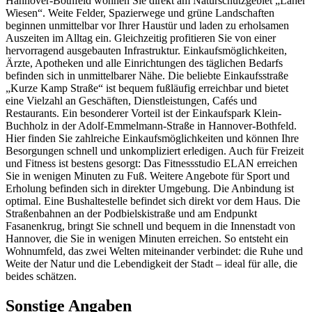
Hannover-Bothfeld wohnen Sie direkt am Naturschutzgebiet „Laher
Wiesen“. Weite Felder, Spazierwege und grüne Landschaften
beginnen unmittelbar vor Ihrer Haustür und laden zu erholsamen
Auszeiten im Alltag ein. Gleichzeitig profitieren Sie von einer
hervorragend ausgebauten Infrastruktur. Einkaufsmöglichkeiten,
Ärzte, Apotheken und alle Einrichtungen des täglichen Bedarfs
befinden sich in unmittelbarer Nähe. Die beliebte Einkaufsstraße
„Kurze Kamp Straße“ ist bequem fußläufig erreichbar und bietet
eine Vielzahl an Geschäften, Dienstleistungen, Cafés und
Restaurants. Ein besonderer Vorteil ist der Einkaufspark Klein-
Buchholz in der Adolf-Emmelmann-Straße in Hannover-Bothfeld.
Hier finden Sie zahlreiche Einkaufsmöglichkeiten und können Ihre
Besorgungen schnell und unkompliziert erledigen. Auch für Freizeit
und Fitness ist bestens gesorgt: Das Fitnessstudio ELAN erreichen
Sie in wenigen Minuten zu Fuß. Weitere Angebote für Sport und
Erholung befinden sich in direkter Umgebung. Die Anbindung ist
optimal. Eine Bushaltestelle befindet sich direkt vor dem Haus. Die
Straßenbahnen an der Podbielskistraße und am Endpunkt
Fasanenkrug, bringt Sie schnell und bequem in die Innenstadt von
Hannover, die Sie in wenigen Minuten erreichen. So entsteht ein
Wohnumfeld, das zwei Welten miteinander verbindet: die Ruhe und
Weite der Natur und die Lebendigkeit der Stadt – ideal für alle, die
beides schätzen.
Sonstige Angaben