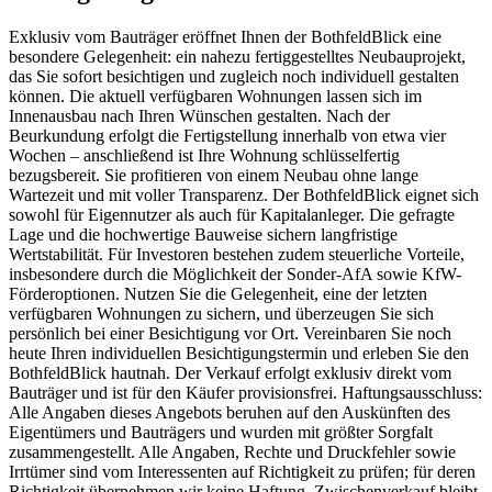
Exklusiv vom Bauträger eröffnet Ihnen der BothfeldBlick eine
besondere Gelegenheit: ein nahezu fertiggestelltes Neubauprojekt,
das Sie sofort besichtigen und zugleich noch individuell gestalten
können. Die aktuell verfügbaren Wohnungen lassen sich im
Innenausbau nach Ihren Wünschen gestalten. Nach der
Beurkundung erfolgt die Fertigstellung innerhalb von etwa vier
Wochen – anschließend ist Ihre Wohnung schlüsselfertig
bezugsbereit. Sie profitieren von einem Neubau ohne lange
Wartezeit und mit voller Transparenz. Der BothfeldBlick eignet sich
sowohl für Eigennutzer als auch für Kapitalanleger. Die gefragte
Lage und die hochwertige Bauweise sichern langfristige
Wertstabilität. Für Investoren bestehen zudem steuerliche Vorteile,
insbesondere durch die Möglichkeit der Sonder-AfA sowie KfW-
Förderoptionen. Nutzen Sie die Gelegenheit, eine der letzten
verfügbaren Wohnungen zu sichern, und überzeugen Sie sich
persönlich bei einer Besichtigung vor Ort. Vereinbaren Sie noch
heute Ihren individuellen Besichtigungstermin und erleben Sie den
BothfeldBlick hautnah. Der Verkauf erfolgt exklusiv direkt vom
Bauträger und ist für den Käufer provisionsfrei. Haftungsausschluss:
Alle Angaben dieses Angebots beruhen auf den Auskünften des
Eigentümers und Bauträgers und wurden mit größter Sorgfalt
zusammengestellt. Alle Angaben, Rechte und Druckfehler sowie
Irrtümer sind vom Interessenten auf Richtigkeit zu prüfen; für deren
Richtigkeit übernehmen wir keine Haftung. Zwischenverkauf bleibt