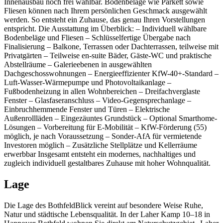
Innenausbau noch frei wählbar. Bodenbeläge wie Parkett sowie
Fliesen können nach Ihrem persönlichen Geschmack ausgewählt
werden. So entsteht ein Zuhause, das genau Ihren Vorstellungen
entspricht. Die Ausstattung im Überblick: – Individuell wählbare
Bodenbeläge und Fliesen – Schlüsselfertige Übergabe nach
Finalisierung – Balkone, Terrassen oder Dachterrassen, teilweise mit
Privatgärten – Teilweise en-suite Bäder, Gäste-WC und praktische
Abstellräume – Galerieebenen in ausgewählten
Dachgeschosswohnungen – Energieeffizienter KfW-40+-Standard –
Luft-Wasser-Wärmepumpe und Photovoltaikanlage –
Fußbodenheizung in allen Wohnbereichen – Dreifachverglaste
Fenster – Glasfaseranschluss – Video-Gegensprechanlage –
Einbruchhemmende Fenster und Türen – Elektrische
Außenrollläden – Eingezäuntes Grundstück – Optional Smarthome-
Lösungen – Vorbereitung für E-Mobilität – KfW-Förderung (55)
möglich, je nach Voraussetzung – Sonder-AfA für vermietende
Investoren möglich – Zusätzliche Stellplätze und Kellerräume
erwerbbar Insgesamt entsteht ein modernes, nachhaltiges und
zugleich individuell gestaltbares Zuhause mit hoher Wohnqualität.
Lage
Die Lage des BothfeldBlick vereint auf besondere Weise Ruhe,
Natur und städtische Lebensqualität. In der Laher Kamp 10–18 in