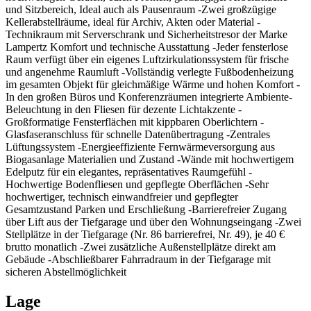
und Sitzbereich, Ideal auch als Pausenraum -Zwei großzügige
Kellerabstellräume, ideal für Archiv, Akten oder Material -
Technikraum mit Serverschrank und Sicherheitstresor der Marke
Lampertz Komfort und technische Ausstattung -Jeder fensterlose
Raum verfügt über ein eigenes Luftzirkulationssystem für frische
und angenehme Raumluft -Vollständig verlegte Fußbodenheizung
im gesamten Objekt für gleichmäßige Wärme und hohen Komfort -
In den großen Büros und Konferenzräumen integrierte Ambiente-
Beleuchtung in den Fliesen für dezente Lichtakzente -
Großformatige Fensterflächen mit kippbaren Oberlichtern -
Glasfaseranschluss für schnelle Datenübertragung -Zentrales
Lüftungssystem -Energieeffiziente Fernwärmeversorgung aus
Biogasanlage Materialien und Zustand -Wände mit hochwertigem
Edelputz für ein elegantes, repräsentatives Raumgefühl -
Hochwertige Bodenfliesen und gepflegte Oberflächen -Sehr
hochwertiger, technisch einwandfreier und gepflegter
Gesamtzustand Parken und Erschließung -Barrierefreier Zugang
über Lift aus der Tiefgarage und über den Wohnungseingang -Zwei
Stellplätze in der Tiefgarage (Nr. 86 barrierefrei, Nr. 49), je 40 €
brutto monatlich -Zwei zusätzliche Außenstellplätze direkt am
Gebäude -Abschließbarer Fahrradraum in der Tiefgarage mit
sicheren Abstellmöglichkeit
Lage