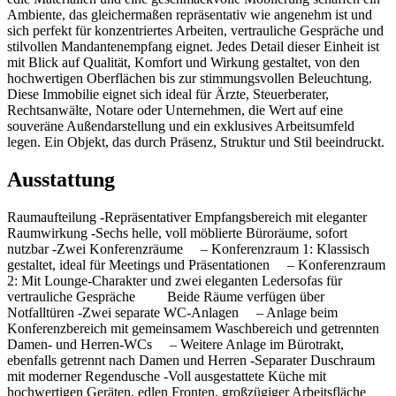
Ambiente, das gleichermaßen repräsentativ wie angenehm ist und
sich perfekt für konzentriertes Arbeiten, vertrauliche Gespräche und
stilvollen Mandantenempfang eignet. Jedes Detail dieser Einheit ist
mit Blick auf Qualität, Komfort und Wirkung gestaltet, von den
hochwertigen Oberflächen bis zur stimmungsvollen Beleuchtung.
Diese Immobilie eignet sich ideal für Ärzte, Steuerberater,
Rechtsanwälte, Notare oder Unternehmen, die Wert auf eine
souveräne Außendarstellung und ein exklusives Arbeitsumfeld
legen. Ein Objekt, das durch Präsenz, Struktur und Stil beeindruckt.
Ausstattung
Raumaufteilung -Repräsentativer Empfangsbereich mit eleganter
Raumwirkung -Sechs helle, voll möblierte Büroräume, sofort
nutzbar -Zwei Konferenzräume – Konferenzraum 1: Klassisch
gestaltet, ideal für Meetings und Präsentationen – Konferenzraum
2: Mit Lounge-Charakter und zwei eleganten Ledersofas für
vertrauliche Gespräche Beide Räume verfügen über
Notfalltüren -Zwei separate WC-Anlagen – Anlage beim
Konferenzbereich mit gemeinsamem Waschbereich und getrennten
Damen- und Herren-WCs – Weitere Anlage im Bürotrakt,
ebenfalls getrennt nach Damen und Herren -Separater Duschraum
mit moderner Regendusche -Voll ausgestattete Küche mit
hochwertigen Geräten, edlen Fronten, großzügiger Arbeitsfläche