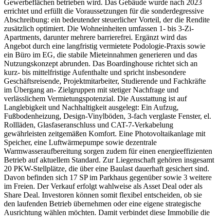
Gewerbeflächen betrieben wird. Das Gebäude wurde nach 2023
errichtet und erfüllt die Voraussetzungen für die sonderdegressive
Abschreibung: ein bedeutender steuerlicher Vorteil, der die Rendite
zusätzlich optimiert. Die Wohneinheiten umfassen 1- bis 3-Zi-
Apartments, darunter mehrere barrierefrei. Ergänzt wird das
Angebot durch eine langfristig vermietete Podologie-Praxis sowie
ein Büro im EG, die stabile Mieteinnahmen generieren und das
Nutzungskonzept abrunden. Das Boardinghouse richtet sich an
kurz- bis mittelfristige Aufenthalte und spricht insbesondere
Geschäftsreisende, Projektmitarbeiter, Studierende und Fachkräfte
im Übergang an- Zielgruppen mit stetiger Nachfrage und
verlässlichem Vermietungspotenzial. Die Ausstattung ist auf
Langlebigkeit und Nachhaltigkeit ausgelegt: Ein Aufzug,
Fußbodenheizung, Design-Vinylböden, 3-fach verglaste Fenster, el.
Rollläden, Glasfaseranschluss und CAT-7-Verkabelung
gewährleisten zeitgemäßen Komfort. Eine Photovoltaikanlage mit
Speicher, eine Luftwärmepumpe sowie dezentrale
Warmwasseraufbereitung sorgen zudem für einen energieeffizienten
Betrieb auf aktuellem Standard. Zur Liegenschaft gehören insgesamt
20 PKW-Stellplätze, die über eine Baulast dauerhaft gesichert sind.
Davon befinden sich 17 SP im Parkhaus gegenüber sowie 3 weitere
im Freien. Der Verkauf erfolgt wahlweise als Asset Deal oder als
Share Deal. Investoren können somit flexibel entscheiden, ob sie
den laufenden Betrieb übernehmen oder eine eigene strategische
Ausrichtung wählen möchten. Damit verbindet diese Immobilie die