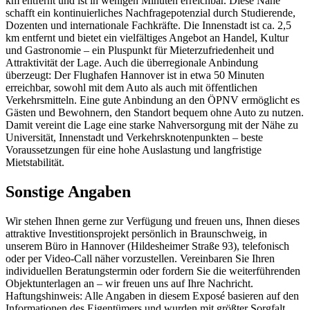
km entfernt und ist in wenigen Minuten erreichbar. Diese Nähe
schafft ein kontinuierliches Nachfragepotenzial durch Studierende,
Dozenten und internationale Fachkräfte. Die Innenstadt ist ca. 2,5
km entfernt und bietet ein vielfältiges Angebot an Handel, Kultur
und Gastronomie – ein Pluspunkt für Mieterzufriedenheit und
Attraktivität der Lage. Auch die überregionale Anbindung
überzeugt: Der Flughafen Hannover ist in etwa 50 Minuten
erreichbar, sowohl mit dem Auto als auch mit öffentlichen
Verkehrsmitteln. Eine gute Anbindung an den ÖPNV ermöglicht es
Gästen und Bewohnern, den Standort bequem ohne Auto zu nutzen.
Damit vereint die Lage eine starke Nahversorgung mit der Nähe zu
Universität, Innenstadt und Verkehrsknotenpunkten – beste
Voraussetzungen für eine hohe Auslastung und langfristige
Mietstabilität.
Sonstige Angaben
Wir stehen Ihnen gerne zur Verfügung und freuen uns, Ihnen dieses
attraktive Investitionsprojekt persönlich in Braunschweig, in
unserem Büro in Hannover (Hildesheimer Straße 93), telefonisch
oder per Video-Call näher vorzustellen. Vereinbaren Sie Ihren
individuellen Beratungstermin oder fordern Sie die weiterführenden
Objektunterlagen an – wir freuen uns auf Ihre Nachricht.
Haftungshinweis: Alle Angaben in diesem Exposé basieren auf den
Informationen des Eigentümers und wurden mit größter Sorgfalt