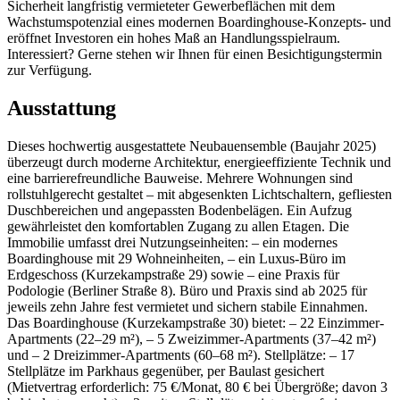
Sicherheit langfristig vermieteter Gewerbeflächen mit dem
Wachstumspotenzial eines modernen Boardinghouse-Konzepts- und
eröffnet Investoren ein hohes Maß an Handlungsspielraum.
Interessiert? Gerne stehen wir Ihnen für einen Besichtigungstermin
zur Verfügung.
Ausstattung
Dieses hochwertig ausgestattete Neubauensemble (Baujahr 2025)
überzeugt durch moderne Architektur, energieeffiziente Technik und
eine barrierefreundliche Bauweise. Mehrere Wohnungen sind
rollstuhlgerecht gestaltet – mit abgesenkten Lichtschaltern, gefliesten
Duschbereichen und angepassten Bodenbelägen. Ein Aufzug
gewährleistet den komfortablen Zugang zu allen Etagen. Die
Immobilie umfasst drei Nutzungseinheiten: – ein modernes
Boardinghouse mit 29 Wohneinheiten, – ein Luxus-Büro im
Erdgeschoss (Kurzekampstraße 29) sowie – eine Praxis für
Podologie (Berliner Straße 8). Büro und Praxis sind ab 2025 für
jeweils zehn Jahre fest vermietet und sichern stabile Einnahmen.
Das Boardinghouse (Kurzekampstraße 30) bietet: – 22 Einzimmer-
Apartments (22–29 m²), – 5 Zweizimmer-Apartments (37–42 m²)
und – 2 Dreizimmer-Apartments (60–68 m²). Stellplätze: – 17
Stellplätze im Parkhaus gegenüber, per Baulast gesichert
(Mietvertrag erforderlich: 75 €/Monat, 80 € bei Übergröße; davon 3