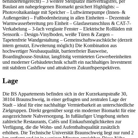
behindertengerecht) – 3 weitere Stellplätze mietvertragsfrei, per
Baulast am nahegelegenen Biomarkt gesichert Highlights: –
Photovoltaikanlage mit Speicher – Luftwärmepumpe (Innen- &
Außengeräte) – Fußbodenheizung in allen Einheiten – Dezentrale
Warmwasserbereitung pro Einheit – Glasfaseranschluss & CAT-7-
Verkabelung – 3-fach verglaste Fenster – Elektrische Rollläden mit
Sensorik – Design-Vinylboden, weiße Türen & Zargen –
Tapetenfreie Wandgestaltung – Gemeinschaftswaschküche (derzeit
intern genutzt, Erweiterung möglich) Die Kombination aus
hochwertiger Neubauqualität, barrierefreier Bauweise,
Boardinghouse-Struktur, langfristig vermieteten Gewerbeeinheiten
und moderner Gebäudetechnik schafft ein nachhaltiges Investment
mit stabilem Cashflow und attraktiven Zukunftsperspektiven.
Lage
Die BS Appartements befinden sich in der Kurzekampstraße 30,
38104 Braunschweig, in einer gefragten und zentralen Lage der
Stadt – ideal für eine nachhaltige Vermietbarkeit an unterschiedliche
Zielgruppen. Direkt gegenüber sorgt ein moderner Biomarkt für eine
ausgezeichnete Nahversorgung. In fußläufiger Umgebung stehen
zahlreiche Restaurants, Cafés und Einkaufsmöglichkeiten zur
Verfügung, die die Wohn- und Aufenthaltsqualität zusätzlich
erhöhen. Die Technische Universität Braunschweig liegt nur rund 2