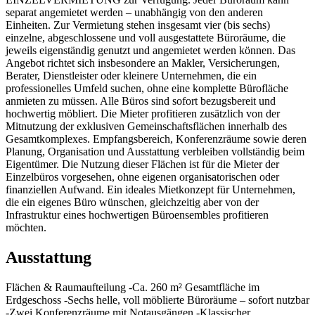
separat angemietet werden – unabhängig von den anderen
Einheiten. Zur Vermietung stehen insgesamt vier (bis sechs)
einzelne, abgeschlossene und voll ausgestattete Büroräume, die
jeweils eigenständig genutzt und angemietet werden können. Das
Angebot richtet sich insbesondere an Makler, Versicherungen,
Berater, Dienstleister oder kleinere Unternehmen, die ein
professionelles Umfeld suchen, ohne eine komplette Bürofläche
anmieten zu müssen. Alle Büros sind sofort bezugsbereit und
hochwertig möbliert. Die Mieter profitieren zusätzlich von der
Mitnutzung der exklusiven Gemeinschaftsflächen innerhalb des
Gesamtkomplexes. Empfangsbereich, Konferenzräume sowie deren
Planung, Organisation und Ausstattung verbleiben vollständig beim
Eigentümer. Die Nutzung dieser Flächen ist für die Mieter der
Einzelbüros vorgesehen, ohne eigenen organisatorischen oder
finanziellen Aufwand. Ein ideales Mietkonzept für Unternehmen,
die ein eigenes Büro wünschen, gleichzeitig aber von der
Infrastruktur eines hochwertigen Büroensembles profitieren
möchten.
Ausstattung
Flächen & Raumaufteilung -Ca. 260 m² Gesamtfläche im
Erdgeschoss -Sechs helle, voll möblierte Büroräume – sofort nutzbar
-Zwei Konferenzräume mit Notausgängen -Klassischer