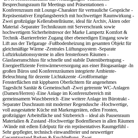
Besprechungsraum für Meetings und Präsentationen -
Konferenzraum mit Lounge-Charakter für vertrauliche Gespräche -
Repräsentativer Empfangsbereich mit hochwertiger Raumwirkung -
Zwei großzügige Kellerabstellräume, ideal für Archiv, Akten oder
Material -Separater Technikraum mit Serverschrank sowie
hochwertigem Sicherheitstresor der Marke Lampertz Komfort &
Technik -Barrierefreier Zugang über ebenerdigen Eingang sowie
Lift aus der Tiefgarage -Fußbodenheizung im gesamten Objekt für
gleichmäßige Wärme -Zentrales Lüftungssystem -Separate
Luftzirkulationssysteme in allen fensterlosen Räumen -
Glasfaseranschluss für schnelle und stabile Datenübertragung -
Energieeffiziente Fernwärmeversorgung aus einer Biogasanlage -In
großen Büros und Konferenzräumen integrierte Ambiente-
Beleuchtung für dezente Lichtakzente -Großformatige
Fensterflächen mit kippbaren Oberlichtern für angenehmes
Tageslicht Sanitär & Gemeinschaft -Zwei getrennte WC-Anlagen
(Damen/Herren) -Eine Anlage im Konferenzbereich mit
gemeinsamem Waschbereich -Eine weitere Anlage im Bürotrakt -
Separater Duschraum mit moderner Regendusche -Hochwertige,
voll ausgestattete Küche mit Markengeräten, edlen Fronten,
großzügiger Arbeitsfläche und Sitzbereich – ideal als Pausenraum
Materialien & Zustand -Hochwertige Bodenfliesen in allen Räumen
-Wände mit edlem Edelputz für ein repräsentatives Raumgefühl -
Sehr gepflegter, technisch einwandfreier und neuwertiger
Gesamtzustand Parken & Erschließung -Zwei