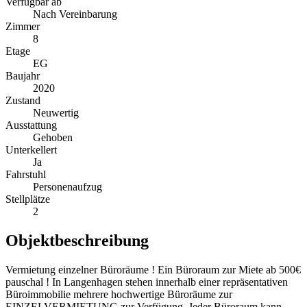
Verfügbar ab
Nach Vereinbarung
Zimmer
8
Etage
EG
Baujahr
2020
Zustand
Neuwertig
Ausstattung
Gehoben
Unterkellert
Ja
Fahrstuhl
Personenaufzug
Stellplätze
2
Objektbeschreibung
Vermietung einzelner Büroräume ! Ein Büroraum zur Miete ab 500€
pauschal ! In Langenhagen stehen innerhalb einer repräsentativen
Büroimmobilie mehrere hochwertige Büroräume zur
EINZELVERMIETUNG zur Verfügung. Jeder Büroraum kann