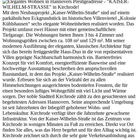
Mit dem Neubauprojekt „Kaiser-Wilhelm-Straße“ sind auf einem
parkähnlichen Eckgrundstück im historischen Villenviertel „Kolonie
Kühlshausen“ sechs elegante Wohneinheiten realisiert worden. Das
Projekt umfasst zwei Häuser mit einer gemeinschaftlichen
Tiefgarage. Die Wohnungen bieten Ihnen 3 bis 4 Zimmer und
Wohnungsgrößen zwischen ca. 108 m² und 129 m². Mit seiner
modernen Ausführung der eleganten, klassischen Architektur fügt
sich das bereits fertiggestellte Haus-Duo in die von repräsentativen
Villen geprägte Nachbarschaft harmonisch ein. Barrierefreies
Konzept für viel Komfort, energieeffiziente Bauweise und eine
hochwertige Ausstattung beschreiben den anspruchsvollen
Baustandard, in dem das Projekt „Kaiser-Wilhelm-Straße“ realisiert
wurde. Erfreuen Sie sich an der Vielzahl der zu allen
Himmelsrichtungen ausgerichteten bodentiefen Fenstern, die für
einen besonders luftiges Wohngefühl mit viel Licht und Wärme
sorgen. Der noble Stadtteil Kirchrode zählt zu den gesuchtesten und
begehrtesten Adressen Hannovers. Seine ansprechende Umgebung
ist seit Jahrzehnten der Inbegriff gehobener Wohn- und
Lebenskultur. Kirchrode verfügt über die Jahrzehnte gewachsene
Infrastruktur. Von der Kaiser-Wilhelm-Straße ist das Zentrum von
Kirchrode in wenigen Minuten zu Fuß zu erreichen. Direkt vor Ort
finden Sie alles, was das Herz begehrt und für den Alltag wichtig ist.
Kirchrode zeichnet sich durch die sehr gute Verkehrsanbindung aus