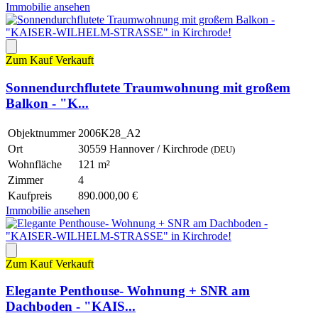
Immobilie ansehen
Zum Kauf
Verkauft
Sonnendurchflutete Traumwohnung mit großem
Balkon - "K...
Objektnummer
2006K28_A2
Ort
30559 Hannover / Kirchrode
(DEU)
Wohnfläche
121 m²
Zimmer
4
Kaufpreis
890.000,00 €
Immobilie ansehen
Zum Kauf
Verkauft
Elegante Penthouse- Wohnung + SNR am
Dachboden - "KAIS...